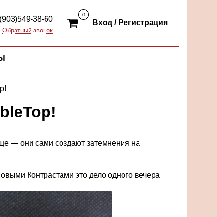
0
(903)549-38-60
Вход / Регистрация
Обратный звонок
Ы
p!
ableTop!
още — они сами создают затемнения на
 новыми Контрастами это дело одного вечера