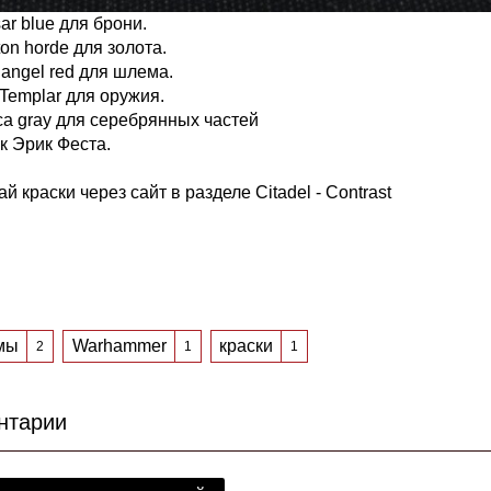
sar blue для брони.
on horde для золота.
angel red для шлема.
Templar для оружия.
ca gray для серебрянных частей
к Эрик Феста.
й краски через сайт в разделе
Citadel - Contrast
мы
Warhammer
краски
2
1
1
нтарии