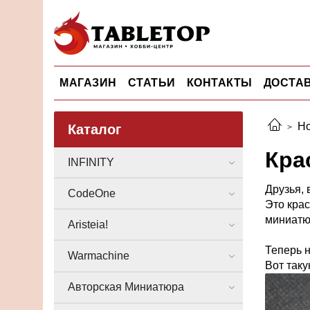
МАГАЗИН
СТАТЬИ
КОНТАКТЫ
ДОСТАВ
Но
Каталог
Крас
INFINITY
Друзья, 
CodeOne
Это кра
миниатю
Aristeia!
Теперь н
Warmachine
Вот таку
Авторская Миниатюра