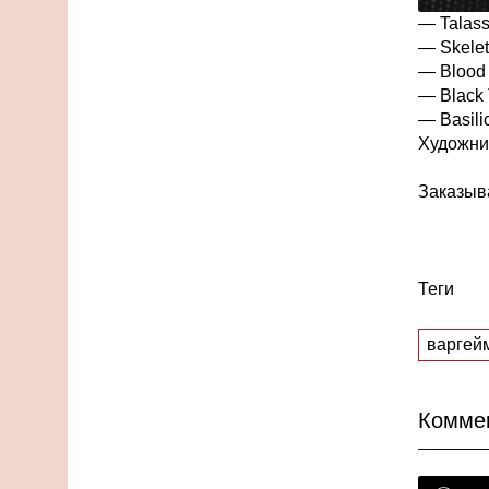
—
Talas
— Skelet
— Blood 
— Black 
— Basili
Художни
Заказыва
Теги
варгей
Комме