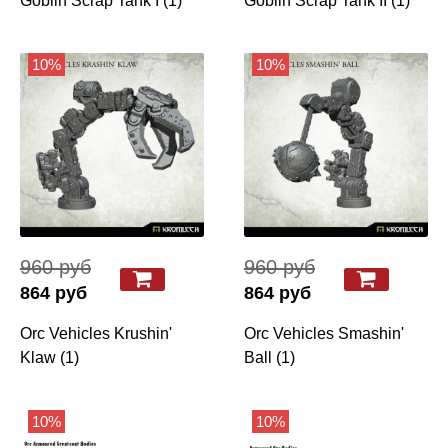
Goblin Scrap Tank I (1)
Goblin Scrap Tank II (1)
10%
10%
960 руб
960 руб
864 руб
864 руб
Orc Vehicles Krushin'
Orc Vehicles Smashin'
Klaw (1)
Ball (1)
10%
10%