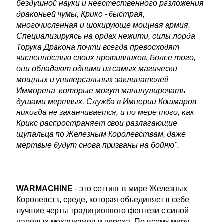
бездушной науки и неестественного разложения
драконьей чумы, Крикс - быстрая,
многочисленная и шокирующе мощная армия.
Специализируясь на ордах нежити, силы лорда
Торука Дракона почти всегда превосходят
численностью своих противников. Более того,
они обладают одними из самых магически
мощных и универсальных заклинателей
Имморена, которые могут манипулировать
душами мертвых. Служба в Империи Кошмаров
никогда не заканчивается, и по мере того, как
Крикс распространяет свои разлагающие
щупальца по Железным Королевствам, даже
мертвые будут снова призваны на бойню".
WARMACHINE
- это сеттинг в мире Железных
Королевств, среде, которая объединяет в себе
лучшие черты традиционного фентези с силой
паровых механизмов и пороха. По всему миру