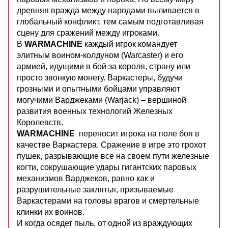
древняя вражда между народами выливается в
глобальный конфликт, тем самым подготавливая
сцену для сражений между игроками.
В
WARMACHINE
каждый игрок командует
элитным воином-колдуном (Warcaster) и его
армией, идущими в бой за короля, страну или
просто звонкую монету. Варкастеры, будучи
грозными и опытными бойцами управляют
могучими Варджеками (Warjack) – вершиной
развития военных технологий Железных
Королевств.
WARMACHINE
переносит игрока на поле боя в
качестве Варкастера. Сражение в игре это грохот
пушек, разрывающие все на своем пути железные
когти, сокрушающие удары гигантских паровых
механизмов Варджеков, равно как и
разрушительные заклятья, призываемые
Варкастерами на головы врагов и смертельные
клинки их воинов.
И когда осядет пыль, от одной из враждующих