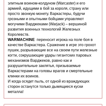
элитным воином-колдуном (Warcaster) и его
армией, идущими в бой за короля, страну или
просто звонкую монету. Варкастеры, будучи
грозными и опытными бойцами управляют
могучими Варджеками (Warjack) – вершиной
развития военных технологий Железных
Королевств.
WARMACHINE
переносит игрока на поле боя в
качестве Варкастера. Сражение в игре это грохот
пушек, разрывающие все на своем пути железные
когти, сокрушающие удары гигантских паровых
механизмов Варджеков, равно как и
разрушительные заклятья, призываемые
Варкастерами на головы врагов и смертельные
клинки их воинов.
И когда осядет пыль, от одной из враждующих
сторон останутся только дымящиеся куски
металла!