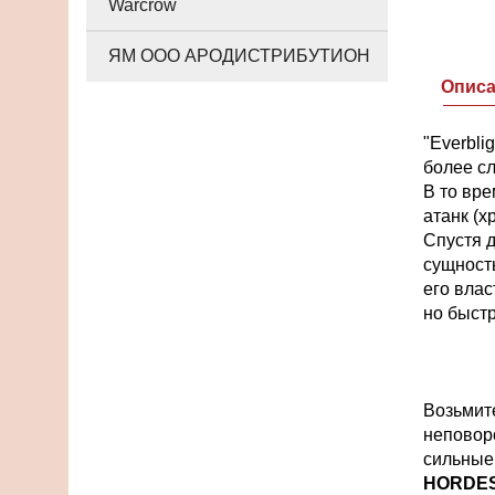
Warcrow
ЯМ ООО АРОДИСТРИБУТИОН
Опис
"Everbli
более сл
В то вр
атанк (
Спустя д
сущност
его влас
но быстр
Возьмит
неповор
сильные
HORDE