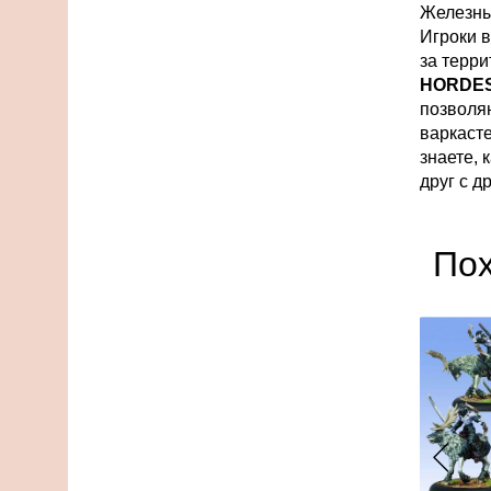
Железны
Игроки 
за терр
HORDE
позволя
варкаст
знаете,
друг с 
По