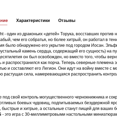
ание
Характеристики
Отзывы
ght - один из драконьих «детей» Торука, восставших против 
абый, чем его собратья, но более хитрый, он работал в тен
емя было обнаружено его укрытие под городом Иосан. Эльф
хрустальный камень сердца, содержащий его сущность) на п
есятилетия он был освобожден, но вместо того, чтобы верн
ь и распространился как порча. Теперь северные племена 
тью и составляют его Легион. Они идут на войну вместе с
о растущая сила, намеревающаяся распространить контроль
е под свой контроль могущественного чернокнижника и сок
отливых боевых чудовищ, подпитываемых безудержной яр
, быстрые и хитрые, а остальные станут пищей для ваших б
S
- это игра с 30-миллиметровыми настольными миниатюрам