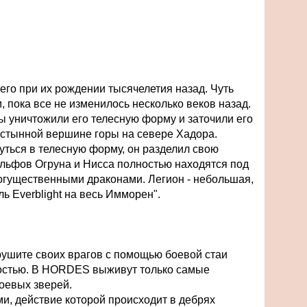
него при их рождении тысячелетия назад. Чуть
и, пока все не изменилось несколько веков назад.
ы уничтожили его телесную форму и заточили его
устынной вершине горы на севере Хадора.
уться в телесную форму, он разделил свою
эльфов Огруна и Нисса полностью находятся под
 могущественными драконами. Легион - небольшая,
 Everblight на весь Имморен".
рушите своих врагов с помощью боевой стаи
остью. В HORDES выживут только самые
оевых зверей.
и, действие которой происходит в дебрях