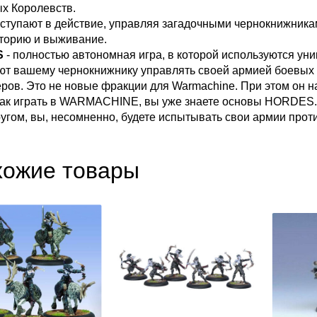
х Королевств.
вступают в действие, управляя загадочными чернокнижника
иторию и выживание.
S
- полностью автономная игра, в которой используются ун
ют вашему чернокнижнику управлять своей армией боевых з
еров. Это не новые фракции для Warmachine. При этом он
 как играть в WARMACHINE, вы уже знаете основы HORDES.
другом, вы, несомненно, будете испытывать свои армии пр
хожие товары