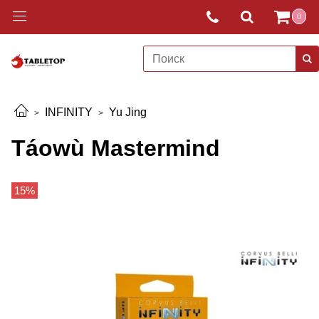
0
INFINITY
Yu Jing
Táowù Mastermind
15%