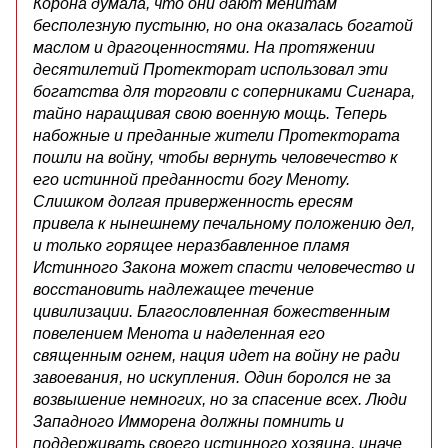
Корона думала, что они дают менитам
бесполезную пустыню, но она оказалась богатой
маслом и драгоценностями. На протяжении
десятилетий Протекторат использовал эти
богатства для торговли с соперниками Сигнара,
тайно наращивая свою военную мощь. Теперь
набожные и преданные жители Протектората
пошли на войну, чтобы вернуть человечество к
его истинной преданности богу Меноту.
Слишком долгая приверженность ересям
привела к нынешнему печальному положению дел,
и только горящее неразбавленное пламя
Истинного Закона может спасти человечество и
восстановить надлежащее течение
цивилизации. Благословленная божественным
повелением Менота и наделенная его
священным огнем, нация идет на войну не ради
завоевания, но искупления. Один боролся не за
возвышение немногих, но за спасение всех. Люди
Западного Имморена должны помнить и
поддерживать своего истинного хозяина, иначе