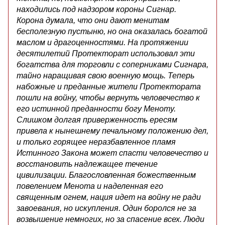
находились под надзором короны Сигнар.
Корона думала, что они дают менитам
бесполезную пустыню, но она оказалась богатой
маслом и драгоценностями. На протяжении
десятилетий Протекторат использовал эти
богатства для торговли с соперниками Сигнара,
тайно наращивая свою военную мощь. Теперь
набожные и преданные жители Протектората
пошли на войну, чтобы вернуть человечество к
его истинной преданности богу Меноту.
Слишком долгая приверженность ересям
привела к нынешнему печальному положению дел,
и только горящее неразбавленное пламя
Истинного Закона может спасти человечество и
восстановить надлежащее течение
цивилизации. Благословленная божественным
повелением Менота и наделенная его
священным огнем, нация идет на войну не ради
завоевания, но искупления. Один боролся не за
возвышение немногих, но за спасение всех. Люди