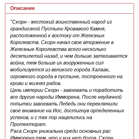
Описание
"Скорн - жестокий воинственный народ из
грандиозной Пустыни Кровавого Камня,
расположенной к востоку от Железных
Королевств. Скорн начал свое вторжение в
Железные Королевства всего несколько
десятилетий назад, и чем дольше затягивается
война, тем больше их вооруженных сил
мобилизуется из великого города Халаак,
огромного города в пустыне, построенного на
крови и жизнях рабов.
Цель империи Скорн - завоевать и поработить
все другие народы Имморена. После неудачной
попытки завоевать Лебедь они переключили
свое внимание на Иос, достигнув орпеделенных
успехов, и с тех пор нацелились на
Протекторат.
Раса Скорн уникальна среди основных рас
Имморена тем, что у них нет богов. Скорн